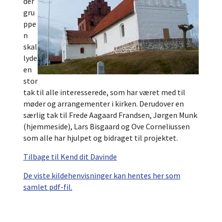
der
gru
ppe
n
skal
lyde
en
stor
tak til alle interesserede, som har været med til
møder og arrangementer i kirken. Derudover en
særlig tak til Frede Aagaard Frandsen, Jørgen Munk
(hjemmeside), Lars Bisgaard og Ove Corneliussen
som alle har hjulpet og bidraget til projektet.
Tilbage til Kend dit Davinde
De viste kildehenvisninger kan hentes her som
samlet pdf-fil.