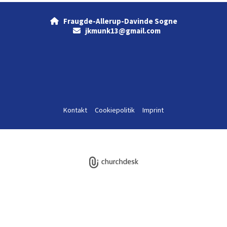
Fraugde-Allerup-Davinde Sogne

jkmunk13@gmail.com

Kontakt
Cookiepolitik
Imprint
Log på ChurchDesk