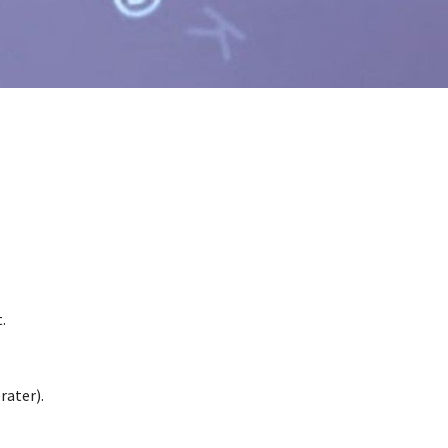
.
rater).