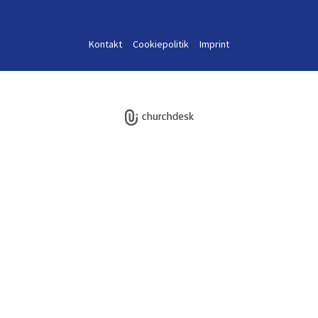
Kontakt
Cookiepolitik
Imprint
Log på ChurchDesk