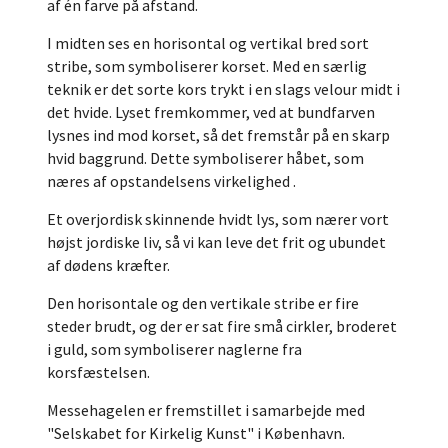
af én farve på afstand.
I midten ses en horisontal og vertikal bred sort
stribe, som symboliserer korset. Med en særlig
teknik er det sorte kors trykt i en slags velour midt i
det hvide. Lyset fremkommer, ved at bundfarven
lysnes ind mod korset, så det fremstår på en skarp
hvid baggrund. Dette symboliserer håbet, som
næres af opstandelsens virkelighed .
Et overjordisk skinnende hvidt lys, som nærer vort
højst jordiske liv, så vi kan leve det frit og ubundet
af dødens kræfter.
Den horisontale og den vertikale stribe er fire
steder brudt, og der er sat fire små cirkler, broderet
i guld, som symboliserer naglerne fra
korsfæstelsen.
Messehagelen er fremstillet i samarbejde med
"Selskabet for Kirkelig Kunst" i København.