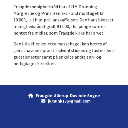
Fraugde menighedsråd har af HM Dronning
Margrethe og Prins Henriks Fond modtaget kr
10.000,- til hjælp til anskaffelsen. Den har så kostet
menighedsrådet godt 91.000,- kr, penge som er
hentet fra midler, som Fraugde kirke har arvet.
Den lilla eller voilette messehagel kan bæres af
tjensthavende præst i adventstidens og fastetidens
gudstjenester samt på enkelte andre søn- og
helligdage i kirkeåret.
Fraugde-Allerup-Davinde Sogne

jkmunk13@gmail.com
