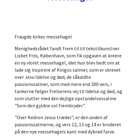
Fraugde kirkes messehagel
Menighedsrådet fandt frem til til tekstilkunstner
Lisbet Friis, København, som fik opgaven at kreere
en ny violet messehagel, idet hun blev bedt om at
lade sig inspirere af Kingos salmer, som er skrevet
over Jesu lidelse og død, de såkaldte
passionssalmer, som med mere end 200 vers, i
tankerne følger Frelserens vej til lidelse og død, og
som slutter med den dejlige opstandelsessalme
"Som den gyldne sol frembryder".
"Over Kedron Jesus træder", er den anden af
passionssalmerne, og vers 12, 13 og 14 er broderet
på den nye messehagels kant med dybrød farve.