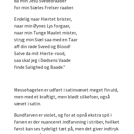
da min Jesu Svededraaber
for min Siæles Frelser raaber.
Endelig naar Hiertet brister,
naar min Øynes Lys forgaar,
naar min Tunge Maalet mister,
stryg min Siæl saa med en Taar
aff din røde Sveed og Blood!
Salve da mit Hierte-rood,
saa skal jeg i Dødsens Vaade
finde Salighed og Baade."
Messehagelen er udført i satinvævet meget fin uld,
men med et kraftigt, men blødt silkefoer, også
vævet i satin.
Bundfarven er violet, og for at opnå ekstra spil i
farven er der nuanceret indfarvning i striber, hvilket
først kan ses tydeligt tæt på, men det giver indtryk