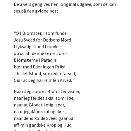
De 3 vers gengives her i original udgave, som de kan
ses på den gyldne bort:
"O I Blomster, I som funde
Jesu Sveed for Dødsens Mord
I lyksalig stund I runde
op ud aff denne tørre Jord!
Blomsterne i Paradiis
bær mod Eder ingen Priis!
Thi det Blood, som eder farved,
Giør at Jeg har Himlen Arved.
Naar Jeg som et Blomster visner,
naar jeg fældes skjal som Høe,
naar at Blodet i mig isner,
naar jeg dåne skal og døe ,
naar dend kolde Sveed gaar ud
aff min gandske Krop og Hud,