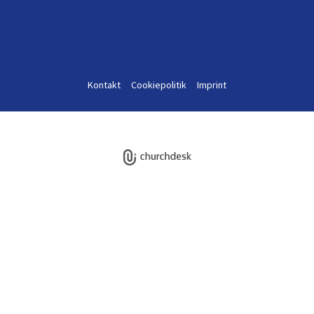
Kontakt
Cookiepolitik
Imprint
Log på ChurchDesk