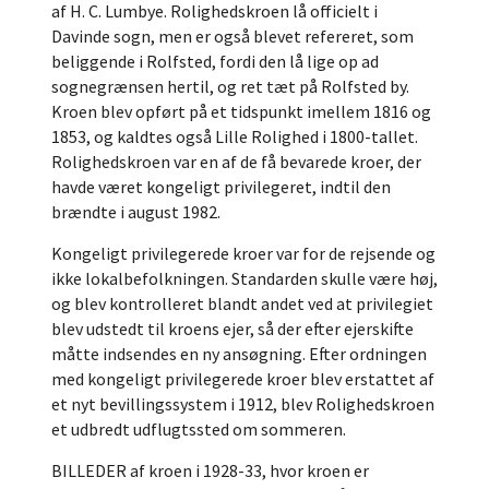
af H. C. Lumbye. Rolighedskroen lå officielt i
Davinde sogn, men er også blevet refereret, som
beliggende i Rolfsted, fordi den lå lige op ad
sognegrænsen hertil, og ret tæt på Rolfsted by.
Kroen blev opført på et tidspunkt imellem 1816 og
1853, og kaldtes også Lille Rolighed i 1800-tallet.
Rolighedskroen var en af de få bevarede kroer, der
havde været kongeligt privilegeret, indtil den
brændte i august 1982.
Kongeligt privilegerede kroer var for de rejsende og
ikke lokalbefolkningen. Standarden skulle være høj,
og blev kontrolleret blandt andet ved at privilegiet
blev udstedt til kroens ejer, så der efter ejerskifte
måtte indsendes en ny ansøgning. Efter ordningen
med kongeligt privilegerede kroer blev erstattet af
et nyt bevillingssystem i 1912, blev Rolighedskroen
et udbredt udflugtssted om sommeren.
BILLEDER af kroen i 1928-33, hvor kroen er