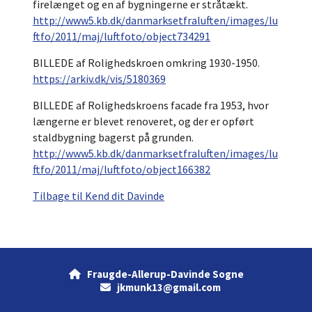
firelænget og en af bygningerne er stråtækt.
http://www5.kb.dk/danmarksetfraluften/images/lu
ftfo/2011/maj/luftfoto/object734291
BILLEDE af Rolighedskroen omkring 1930-1950.
https://arkiv.dk/vis/5180369
BILLEDE af Rolighedskroens facade fra 1953, hvor
længerne er blevet renoveret, og der er opført
staldbygning bagerst på grunden.
http://www5.kb.dk/danmarksetfraluften/images/lu
ftfo/2011/maj/luftfoto/object166382
Tilbage til Kend dit Davinde
Fraugde-Allerup-Davinde Sogne

jkmunk13@gmail.com
