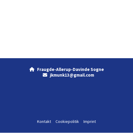
Fraugde-Allerup-Davinde Sogne

jkmunk13@gmail.com

Kontakt
Cookiepolitik
Imprint