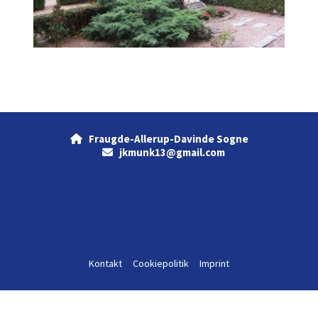
Fraugde-Allerup-Davinde Sogne

jkmunk13@gmail.com

Kontakt
Cookiepolitik
Imprint
Log på ChurchDesk