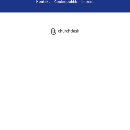
Kontakt
Cookiepolitik
Imprint
Log på ChurchDesk