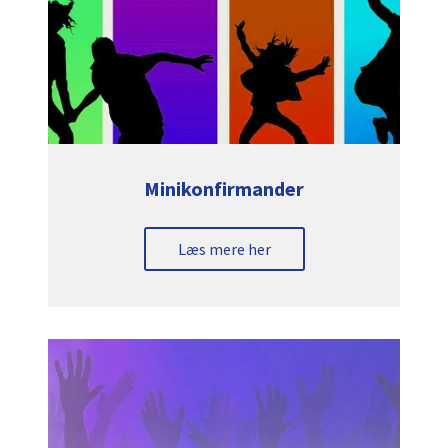
Minikonfirmander
Læs mere her