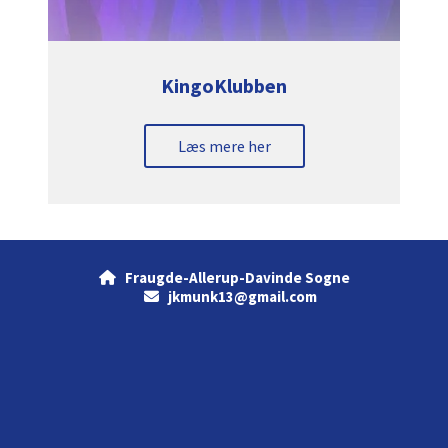
KingoKlubben
Læs mere her
Fraugde-Allerup-Davinde Sogne

jkmunk13@gmail.com
