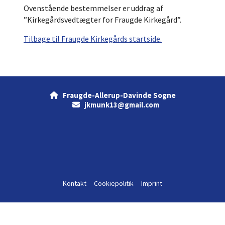
Ovenstående bestemmelser er uddrag af
”Kirkegårdsvedtægter for Fraugde Kirkegård”.
Tilbage til Fraugde Kirkegårds startside.
Fraugde-Allerup-Davinde Sogne

jkmunk13@gmail.com

Kontakt
Cookiepolitik
Imprint
Log på ChurchDesk