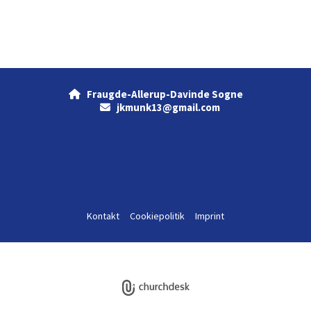
Fraugde-Allerup-Davinde Sogne

jkmunk13@gmail.com

Kontakt
Cookiepolitik
Imprint
Log på ChurchDesk