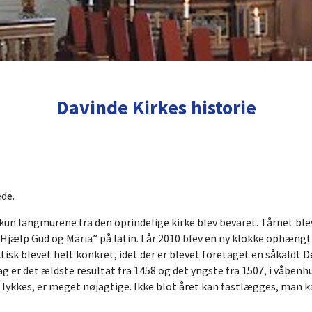
Davinde Kirkes historie
ede.
kun langmurene fra den oprindelige kirke blev bevaret. Tårnet bl
 Hjælp Gud og Maria” på latin. I år 2010 blev en ny klokke ophængt
ktisk blevet helt konkret, idet der er blevet foretaget en såkald
ag er det ældste resultat fra 1458 og det yngste fra 1507, i våbenhu
e lykkes, er meget nøjagtige. Ikke blot året kan fastlægges, man 