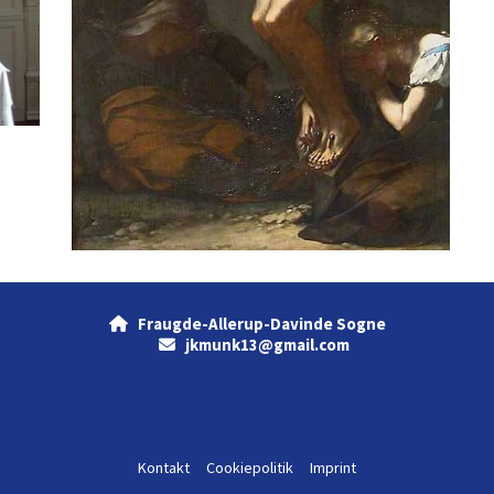
Fraugde-Allerup-Davinde Sogne

jkmunk13@gmail.com

Kontakt
Cookiepolitik
Imprint