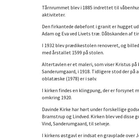
Tårnrummet blev i 1885 indrettet til våbenhus. 
aktiviteter.
Den firkantede døbefont i granit er hugget ud 
Adam og Eva ved Livets træ. Dåbskanden af tin 
I 1932 blev prædikestolen renoveret, og bill
med årstallet 1599 på stolen.
Altertavlen er et maleri, som viser Kristus p
Sanderumgaard, i 1918. Tidligere stod der på a
oblatæske (1978) er i sølv.
I kirken findes en klingpung, der er forsynet 
omkring 1920.
Davinde Kirke har hørt under forskellige godse
Bramstrup og Lindved. Kirken blev ved disse g
Vind, Sanderumgaard, til selveje.
I kirkens østgavl er indsat en gravplade over