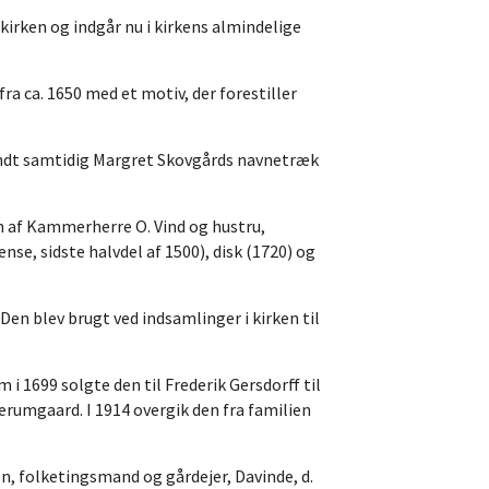
 kirken og indgår nu i kirkens almindelige
ra ca. 1650 med et motiv, der forestiller
fandt samtidig Margret Skovgårds navnetræk
en af Kammerherre O. Vind og hustru,
nse, sidste halvdel af 1500), disk (1720) og
Den blev brugt ved indsamlinger i kirken til
 i 1699 solgte den til Frederik Gersdorff til
erumgaard. I 1914 overgik den fra familien
n, folketingsmand og gårdejer, Davinde, d.