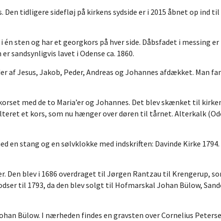
Den tidligere sidefløj på kirkens sydside er i 2015 åbnet op ind til
i én sten og har et georgkors på hver side. Dåbsfadet i messing er f
er sandsynligvis lavet i Odense ca. 1860.
eder af Jesus, Jakob, Peder, Andreas og Johannes afdækket. Man 
å korset med de to Maria’er og Johannes. Det blev skænket til kirk
lteret et kors, som nu hænger over døren til tårnet. Alterkalk (Ode
med en stang og en sølvklokke med indskriften: Davinde Kirke 1794. 
r. Den blev i 1686 overdraget til Jørgen Rantzau til Krengerup, som
odser til 1793, da den blev solgt til Hofmarskal Johan Bülow, Sand
 Johan Bülow. I nærheden findes en gravsten over Cornelius Peterse