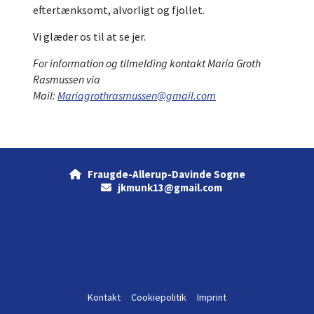
eftertænksomt, alvorligt og fjollet.
Vi glæder os til at se jer.
For information og tilmelding kontakt Maria Groth
Rasmussen via
Mail:
Mariagrothrasmussen@gmail.com
Fraugde-Allerup-Davinde Sogne

jkmunk13@gmail.com

Kontakt
Cookiepolitik
Imprint