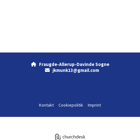
Fraugde-Allerup-Davinde Sogne

jkmunk13@gmail.com

Kontakt
Cookiepolitik
Imprint
Log på ChurchDesk