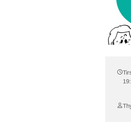
Tir
19
Th