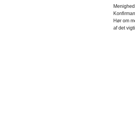
Menighedsr
Konfirman
Hør om me
af det vig