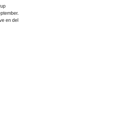
rup
eptember.
ve en del