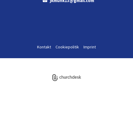
jkmunk13@gmail.com

Kontakt
Cookiepolitik
Imprint
Log på ChurchDesk