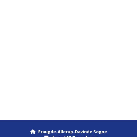
Fraugde-Allerup-Davinde Sogne
