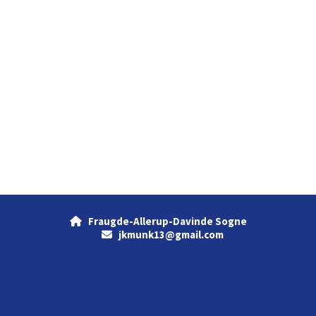
Fraugde-Allerup-Davinde Sogne

jkmunk13@gmail.com
